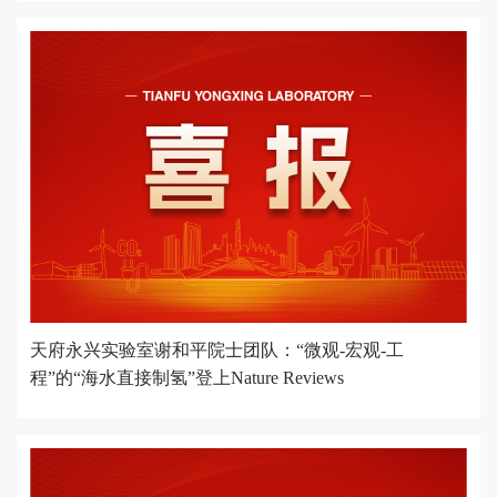
天府永兴实验室谢和平院士团队：“微观-宏观-工
程”的“海水直接制氢”登上Nature Reviews