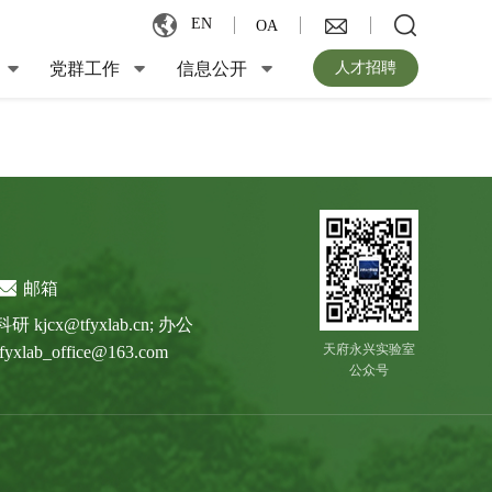
EN
OA
党群工作
信息公开
人才招聘
邮箱
科研 kjcx@tfyxlab.cn; 办公
天府永兴实验室
tfyxlab_office@163.com
公众号