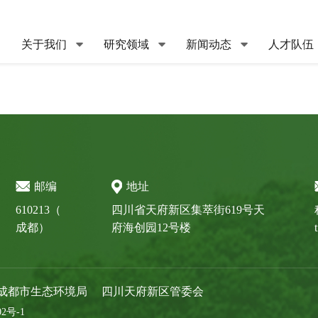
关于我们
研究领域
新闻动态
人才队伍
邮编
地址
610213（
四川省天府新区集萃街619号天
成都）
府海创园12号楼
成都市生态环境局
四川天府新区管委会
02号-1