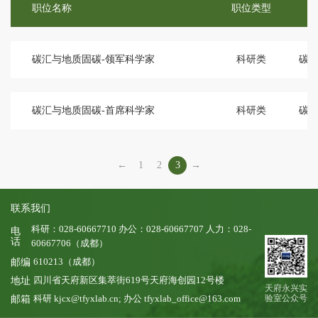
职位名称
职位类型
碳汇与地质固碳-领军科学家
科研类
碳
碳汇与地质固碳-首席科学家
科研类
碳
←
1
2
3
→
联系我们
科研：028-60667710 办公：028-60667707 人力：028-
电
话
60667706（成都）
610213（成都）
邮编
四川省天府新区集萃街619号天府海创园12号楼
地址
天府永兴实
科研 kjcx@tfyxlab.cn; 办公 tfyxlab_office@163.com
验室公众号
邮箱